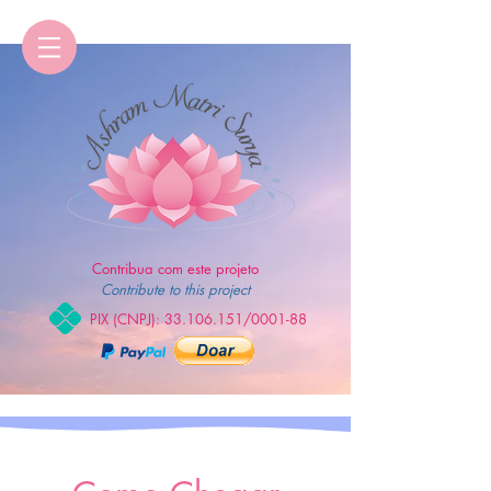
Contribua com este projeto
Contribute to this project
PIX (CNPJ):
33.106.151
/0001-88