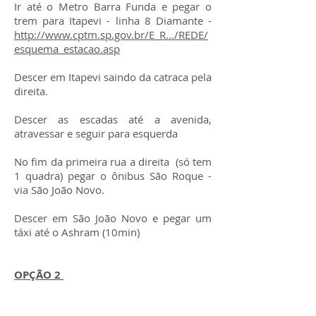
Ir até o Metro Barra Funda e pegar o
trem para Itapevi - linha 8 Diamante -
http://www.cptm.sp.gov.br/E_R.../REDE/
esquema_estacao.asp
Descer em Itapevi saindo da catraca pela
direita.
Descer as escadas até a avenida,
atravessar e seguir para esquerda
No fim da primeira rua a direita (só tem
1 quadra) pegar o ônibus São Roque -
via São João Novo.
Descer em São João Novo e pegar um
táxi até o Ashram (10min)
OPÇÃO 2
Pegar um ônibus na Barra Funda para