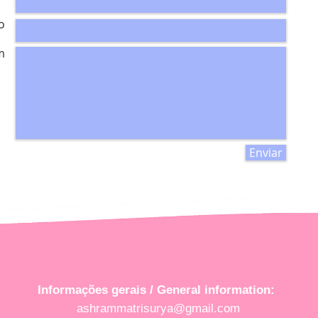
o
m
Enviar
Informações gerais /
General information:
ashrammatrisurya@gmail.com