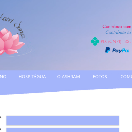
Contribua com 
Contribute to 
PIX (CNPJ): 33
INO
HOSPITÁGUA
O ASHRAM
FOTOS
COM
*
*