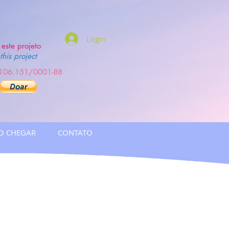
Login
este projeto
this project
.106.151/0001-88
O CHEGAR
CONTATO