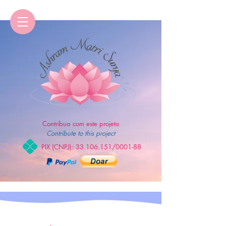
Contribua com este projeto
Contribute to this project
PIX (CNPJ):
33.106.151
/0001-88