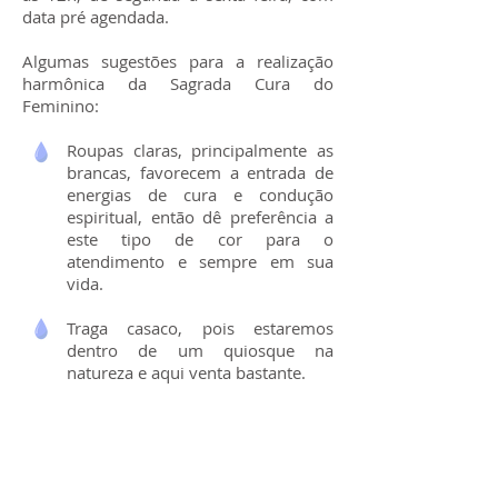
data pré agendada.
Algumas sugestões para a realização
harmônica da Sagrada Cura do
Feminino:
Roupas claras, principalmente as
brancas, favorecem a entrada de
energias de cura e condução
espiritual, então dê preferência a
este tipo de cor para o
atendimento e sempre em sua
vida.
Traga casaco, pois estaremos
dentro de um quiosque na
natureza e aqui venta bastante.
Em um primeiro momento
pisaremos na terra, fortalecendo
esta conexão com a Mãe Terra,
natureza viva dentro de nós,