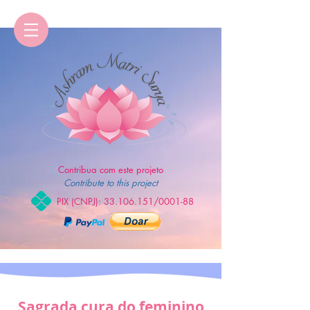
Contribua com este projeto
Contribute to this project
PIX (CNPJ):
33.106.151
/0001-88
Sagrada cura do feminino